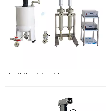
Használható-e az ultrahangos technológia erős savas vagy erős lúgos oldatok kezelésére?
Jelenleg az antioxidánsok és az öregedésgátló gyógyszerek természetes 