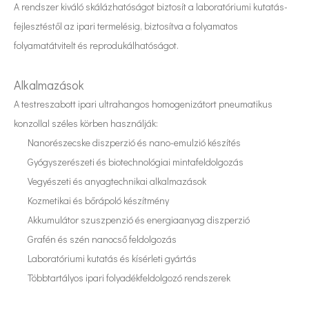
A rendszer kiváló skálázhatóságot biztosít a laboratóriumi kutatás-
fejlesztéstől az ipari termelésig, biztosítva a folyamatos
folyamatátvitelt és reprodukálhatóságot.
Alkalmazások
Olvadt alumínium ultrahangos kezelése: alapelvek, alkalmazások és kilátások
A testreszabott ipari ultrahangos homogenizátort pneumatikus
Az ultrahang alkalmazása a varróiparban elsősorban az ultrahang két 
konzollal széles körben használják:
Nanorészecske diszperzió és nano-emulzió készítés
Gyógyszerészeti és biotechnológiai mintafeldolgozás
Vegyészeti és anyagtechnikai alkalmazások
Kozmetikai és bőrápoló készítmény
Akkumulátor szuszpenzió és energiaanyag diszperzió
Grafén és szén nanocső feldolgozás
Laboratóriumi kutatás és kísérleti gyártás
Többtartályos ipari folyadékfeldolgozó rendszerek