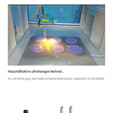
Használható-e ultrahangos technológia a sebészeti varrótálcák triklozán oldattal való bevonására?
Az ultrahangos permetező bevonórendszer speciális funkciókkal vagy tul