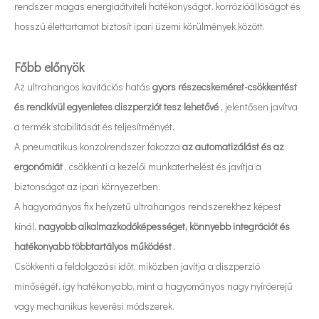
rendszer magas energiaátviteli hatékonyságot, korrózióállóságot és
hosszú élettartamot biztosít ipari üzemi körülmények között.
Főbb előnyök
Az ultrahangos kavitációs hatás
gyors részecskeméret-csökkentést
és rendkívül egyenletes diszperziót tesz lehetővé
, jelentősen javítva
a termék stabilitását és teljesítményét.
A pneumatikus konzolrendszer fokozza
az automatizálást és az
ergonómiát
, csökkenti a kezelői munkaterhelést és javítja a
biztonságot az ipari környezetben.
A hagyományos fix helyzetű ultrahangos rendszerekhez képest
kínál.
nagyobb alkalmazkodóképességet, könnyebb integrációt és
hatékonyabb többtartályos működést
.
Csökkenti a feldolgozási időt, miközben javítja a diszperzió
minőségét, így hatékonyabb, mint a hagyományos nagy nyíróerejű
Mi az ultrahangos nanodiszperziós technológia?
vagy mechanikus keverési módszerek.
Jelenleg az antioxidánsok és az öregedésgátló gyógyszerek természetes 