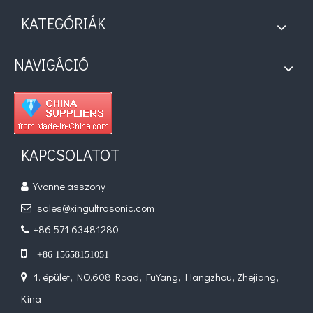
KATEGÓRIÁK
Az ultrahangos spray-pirolízis rendszer alkalmazásának és előnyeinek elemzése
NAVIGÁCIÓ
Az ultrahangos permetező bevonórendszer speciális funkciókkal vagy tul
KAPCSOLATOT
Yvonne asszony

sales@xingultrasonic.com

+86 571 63481280


+86 15658151051
1. épület, NO.608 Road, FuYang, Hangzhou, Zhejiang,

Kína
A lucernalevél klorofill extrakcióját segítő ultrahangos technológia: alapelvek, előnyök és alkalmazási lehetőségek