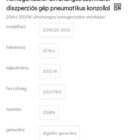
diszperziós gép pneumatikus konzollal
20khz 3000W ultrahangos homogenizátor sminkipari
modellhez:
SONO20-3000
frekvencia:
20 khz
teljesítmény:
3000 W
Feszültség:
220V/110V
Ultrahangos növényi illóolaj-kivonási technológia
nyomás:
Jelenleg az antioxidánsok és az öregedésgátló gyógyszerek természetes 
35MPA
generátor:
digitális generátor