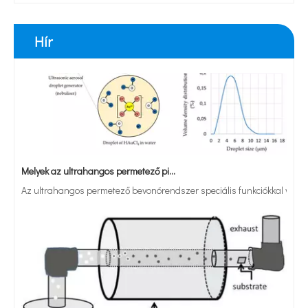
Hír
20 kHz-es robbanásbiztos homogenizátor folyékony processzorokhoz
Melyek az ultrahangos permetező pirolízisrendszerek alkalmazásai?
Az ultrahangos permetező bevonórendszer speciális funkciókkal vagy tul