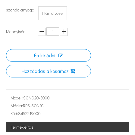
szonda anyaga:
Titán ötvözet
Mennyiség:
Érdeklődni
Hozzáadás a kosárhoz
Modell:
SONO20-3000
Ultrahangos technológia alkalmazása dízel emulgeálásban
Márka:
RPS-SONIC
Jelenleg az antioxidánsok és az öregedésgátló gyógyszerek természetes 
Kód:
8452219000
Termékleírás