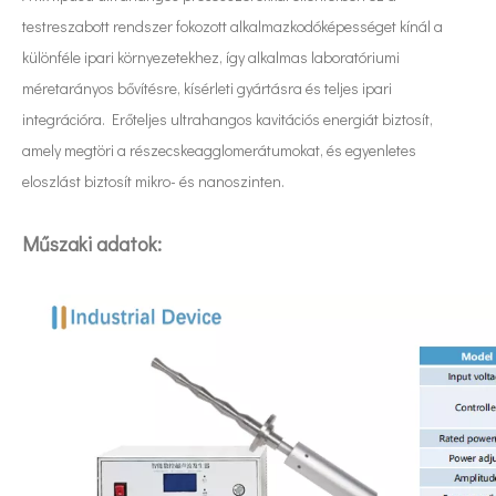
testreszabott rendszer fokozott alkalmazkodóképességet kínál a
különféle ipari környezetekhez, így alkalmas laboratóriumi
méretarányos bővítésre, kísérleti gyártásra és teljes ipari
integrációra. Erőteljes ultrahangos kavitációs energiát biztosít,
amely megtöri a részecskeagglomerátumokat, és egyenletes
eloszlást biztosít mikro- és nanoszinten.
Műszaki adatok:
Az ultrahangos technológia finomíthatja a fémszemcséket?
Az ultrahang alkalmazása a varróiparban elsősorban az ultrahang két 