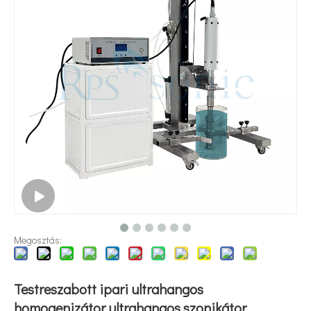
Az ultrahangos technológia alkalmazása a lipidkészítésben
Jelenleg az antioxidánsok és az öregedésgátló gyógyszerek természetes 
Megosztás:
Testreszabott ipari ultrahangos
homogenizátor ultrahangos szonikátor