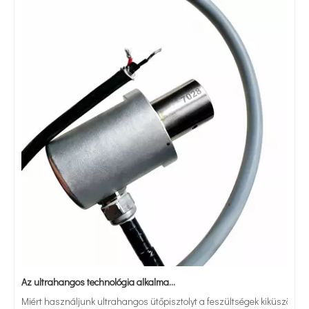
Az ultrahangos technológia alkalmazása fémporok vibrációs szitaszűrésében
Miért használjunk ultrahangos ütőpisztolyt a feszültségek kiküszöböl