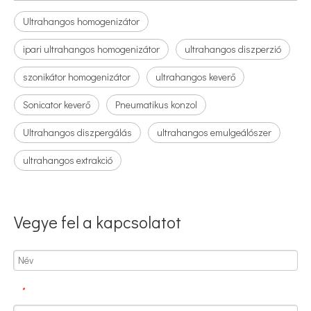
Ultrahangos homogenizátor
ipari ultrahangos homogenizátor
ultrahangos diszperzió
szonikátor homogenizátor
ultrahangos keverő
Sonicator keverő
Pneumatikus konzol
Ultrahangos diszpergálás
ultrahangos emulgeálószer
ultrahangos extrakció
Ultrahangos porlasztási technológia alkalmazása az orvosi iparban
Vegye fel a kapcsolatot
Az ultrahangos permetező bevonórendszer speciális funkciókkal vagy tul
*