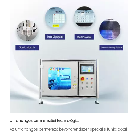
Ultrahangos permetezési technológia alkalmazása triklozán tartalmú antibakteriális varratok készítésében
Az ultrahangos permetező bevonórendszer speciális funkciókkal vagy tul