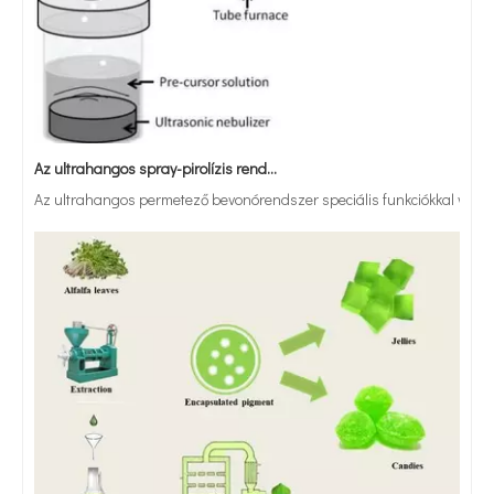
Az ultrahangos spray-pirolízis rendszer alkalmazásának és előnyeinek elemzése
Az ultrahangos permetező bevonórendszer speciális funkciókkal vagy tul