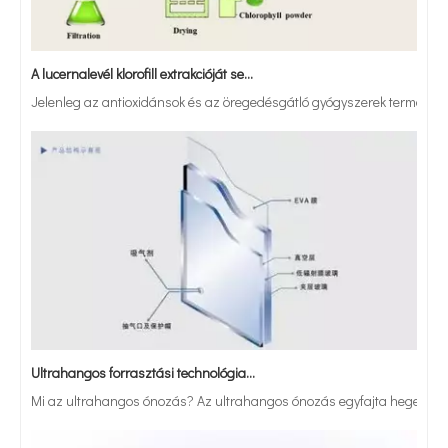
A lucernalevél klorofill extrakcióját segítő ultrahangos technológia: alapelvek, előnyök és alkalmazási lehetőségek
Jelenleg az antioxidánsok és az öregedésgátló gyógyszerek természetes 
Ultrahangos forrasztási technológia alkalmazása a vákuumüveggyártásban
Mi az ultrahangos ónozás? Az ultrahangos ónozás egyfajta hegesztési m