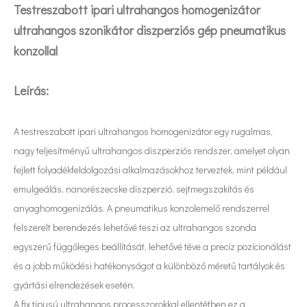
Testreszabott ipari ultrahangos homogenizátor
ultrahangos szonikátor diszperziós gép pneumatikus
konzollal
Leírás:
A testreszabott ipari ultrahangos homogenizátor egy rugalmas,
nagy teljesítményű ultrahangos diszperziós rendszer, amelyet olyan
fejlett folyadékfeldolgozási alkalmazásokhoz terveztek, mint például
emulgeálás, nanorészecske diszperzió, sejtmegszakítás és
anyaghomogenizálás. A pneumatikus konzolemelő rendszerrel
felszerelt berendezés lehetővé teszi az ultrahangos szonda
Mi a különbség az ultrahangos homogenizátor és a nagy nyírású homogenizátor között?
egyszerű függőleges beállítását, lehetővé téve a precíz pozícionálást
Jelenleg az antioxidánsok és az öregedésgátló gyógyszerek természetes 
és a jobb működési hatékonyságot a különböző méretű tartályok és
gyártási elrendezések esetén.
A fix típusú ultrahangos processzorokkal ellentétben ez a