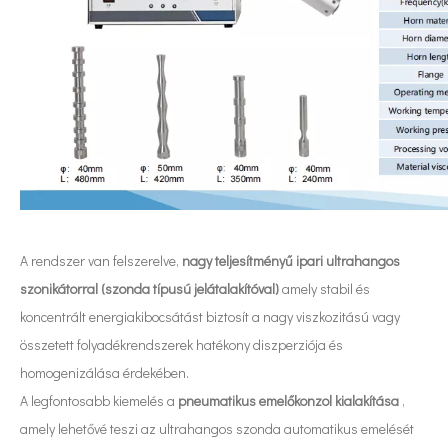
A rendszer van felszerelve,
nagy teljesítményű ipari ultrahangos
szonikátorral (szonda típusú jelátalakítóval)
amely stabil és
koncentrált energiakibocsátást biztosít a nagy viszkozitású vagy
összetett folyadékrendszerek hatékony diszperziója és
homogenizálása érdekében.
Mi az ultrahangos huzaleltávolító?
A legfontosabb kiemelés a
pneumatikus emelőkonzol kialakítása
,
Az ultrahang alkalmazása a varróiparban elsősorban az ultrahang két 
amely lehetővé teszi az ultrahangos szonda automatikus emelését