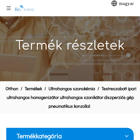
magyar
Termék részletek
35KHZ 800W Rotary Sonotrode ultrahangos varrógép ruhákhoz
20KHZ 1000W ultrahangos vágógép Ultrahangos ételvágó torta vágásához
Otthon
/
Termékek
/
Ultrahangos szonokémia
/
Testreszabott ipari
ultrahangos homogenizátor ultrahangos szonikátor diszperziós gép
pneumatikus konzollal
Termékkategória