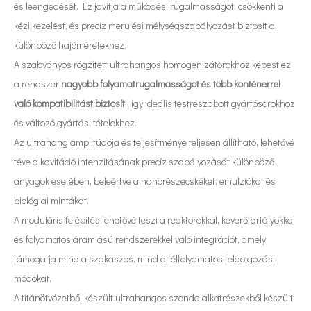
és leengedését. Ez javítja a működési rugalmasságot, csökkenti a
kézi kezelést, és precíz merülési mélységszabályozást biztosít a
különböző hajóméretekhez.
A szabványos rögzített ultrahangos homogenizátorokhoz képest ez
a rendszer
nagyobb folyamatrugalmasságot és több konténerrel
való kompatibilitást biztosít
, így ideális testreszabott gyártósorokhoz
és változó gyártási tételekhez.
Az ultrahang amplitúdója és teljesítménye teljesen állítható, lehetővé
téve a kavitáció intenzitásának precíz szabályozását különböző
anyagok esetében, beleértve a nanorészecskéket, emulziókat és
biológiai mintákat.
A moduláris felépítés lehetővé teszi a reaktorokkal, keverőtartályokkal
és folyamatos áramlású rendszerekkel való integrációt, amely
támogatja mind a szakaszos, mind a félfolyamatos feldolgozási
Melyek az ultrahangos porlasztási technológia alkalmazásai az új energiaiparban?
módokat.
Az ultrahangos permetező bevonórendszer speciális funkciókkal vagy tul
A titánötvözetből készült ultrahangos szonda alkatrészekből készült