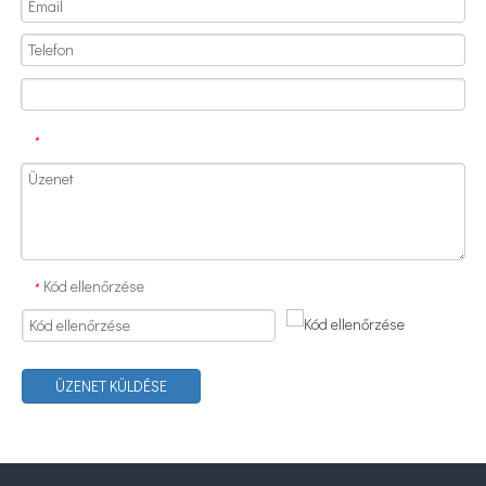
*
Melyek az ultrahangos permetező pirolízisrendszerek alkalmazásai?
Az ultrahangos permetező bevonórendszer speciális funkciókkal vagy tul
Kód ellenőrzése
*
ÜZENET KÜLDÉSE