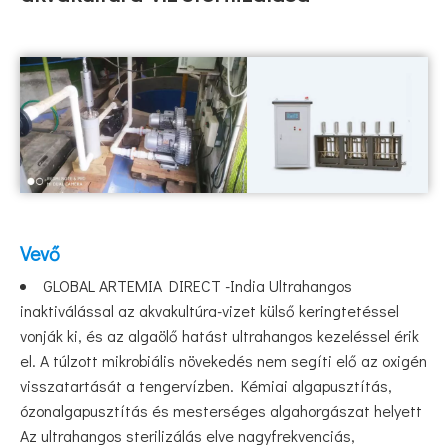
Vevő
GLOBAL ARTEMIA DIRECT -India Ultrahangos
inaktiválással az akvakultúra-vizet külső keringtetéssel
vonják ki, és az algaölő hatást ultrahangos kezeléssel érik
el. A túlzott mikrobiális növekedés nem segíti elő az oxigén
visszatartását a tengervízben. Kémiai algapusztítás,
ózonalgapusztítás és mesterséges algahorgászat helyett
Az ultrahangos sterilizálás elve nagyfrekvenciás,