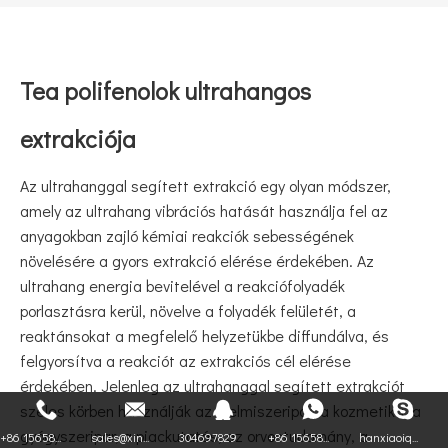
Tea polifenolok ultrahangos
extrakciója
Az ultrahanggal segített extrakció egy olyan módszer,
amely az ultrahang vibrációs hatását használja fel az
anyagokban zajló kémiai reakciók sebességének
növelésére a gyors extrakció elérése érdekében. Az
ultrahang energia bevitelével a reakciófolyadék
porlasztásra kerül, növelve a folyadék felületét, a
reaktánsokat a megfelelő helyzetükbe diffundálva, és
felgyorsítva a reakciót az extrakciós cél elérése
érdekében. Jelenleg az ultrahanggal segített extrakciót
széles körben használják az élelmiszeripar, a kozmetika, a
gyógyszeripar, a piackutatás, az orvostudomány, a
+86 15658...
sales@xin...
304697829
+86 15658...
hanxiaoiq...