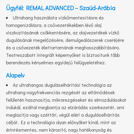
Ügyfél: REMAL ADVANCED – Szaúd-Arábia
Ultrahang használata vízkőmentesítésre és
homogenizálásra, a csővezetékekben lévő olaj
viszkozitásának csökkentésére, az olajvezetékek vízkő
dugulásának megelőzésére, demulgeálószerek cseréjére
és a csővezeték élettartamának meghosszabbítására.
Testreszabott integrált képernyőket is biztosítunk több
berendezés kényelmes egyidejű felügyeletéhez.
Alapelv
Az ultrahangos duguláselhárítási technológia az
ultrahang nagyfrekvenciás rezgését az eltömődések
felületén hasznosítja, mikrorezgéseket és elmozdulásokat
indukál, ezáltal megbontja az elzáródás szerkezetét, ami
meglazítja vagy széttöri, végül eléri a duguláselhárítás
célját. Ez a technológia olyan előnyöket kínál, mint az
érintésmentes, nem károsító, nagy hatékonyság és