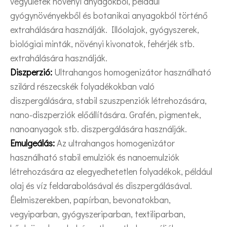
vegyületek növényi anyagokból, például
gyógynövényekből és botanikai anyagokból történő
extrahálására használják. Illóolajok, gyógyszerek,
biológiai minták, növényi kivonatok, fehérjék stb.
extrahálására használják.
Diszperzió:
Ultrahangos homogenizátor használható
szilárd részecskék folyadékokban való
diszpergálására, stabil szuszpenziók létrehozására,
nano-diszperziók előállítására. Grafén, pigmentek,
nanoanyagok stb. diszpergálására használják.
Emulgeálás:
Az ultrahangos homogenizátor
használható stabil emulziók és nanoemulziók
létrehozására az elegyedhetetlen folyadékok, például
olaj és víz feldarabolásával és diszpergálásával.
Élelmiszerekben, papírban, bevonatokban,
vegyiparban, gyógyszeriparban, textiliparban,