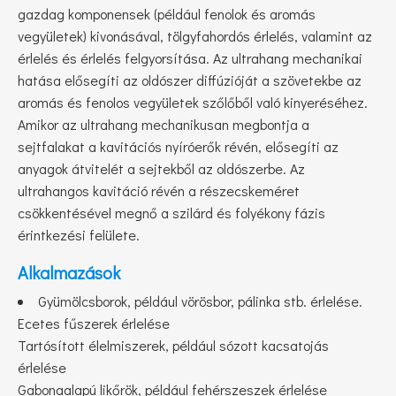
gazdag komponensek (például fenolok és aromás
vegyületek) kivonásával, tölgyfahordós érlelés, valamint az
érlelés és érlelés felgyorsítása. Az ultrahang mechanikai
hatása elősegíti az oldószer diffúzióját a szövetekbe az
aromás és fenolos vegyületek szőlőből való kinyeréséhez.
Amikor az ultrahang mechanikusan megbontja a
sejtfalakat a kavitációs nyíróerők révén, elősegíti az
anyagok átvitelét a sejtekből az oldószerbe. Az
ultrahangos kavitáció révén a részecskeméret
csökkentésével megnő a szilárd és folyékony fázis
érintkezési felülete.
Alkalmazások
Gyümölcsborok, például vörösbor, pálinka stb. érlelése.
Ecetes fűszerek érlelése
Tartósított élelmiszerek, például sózott kacsatojás
érlelése
Gabonaalapú likőrök, például fehérszeszek érlelése