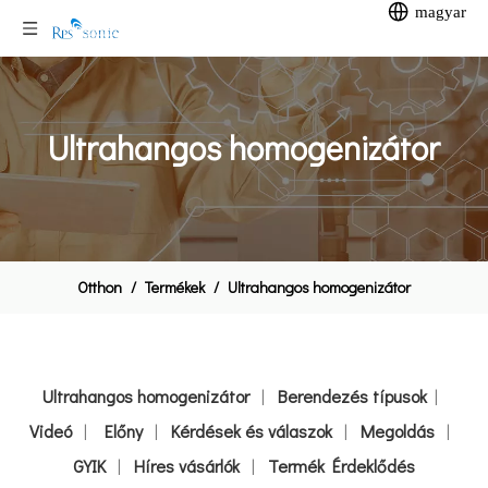
magyar
Ultrahangos homogenizátor
Otthon
/
Termékek
/
Ultrahangos homogenizátor
Ultrahangos homogenizátor
|
Berendezés típusok
|
Videó
|
Előny
|
Kérdések és válaszok
|
Megoldás
|
GYIK
|
Híres vásárlók
|
Termék Érdeklődés