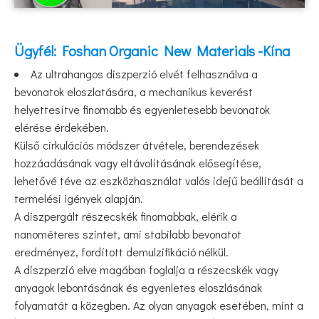
Ügyfél: Foshan Organic New Materials -Kína
Az ultrahangos diszperzió elvét felhasználva a
bevonatok eloszlatására, a mechanikus keverést
helyettesítve finomabb és egyenletesebb bevonatok
elérése érdekében.
Külső cirkulációs módszer átvétele, berendezések
hozzáadásának vagy eltávolításának elősegítése,
lehetővé téve az eszközhasználat valós idejű beállítását a
termelési igények alapján.
A diszpergált részecskék finomabbak, elérik a
nanométeres szintet, ami stabilabb bevonatot
eredményez, fordított demulzifikáció nélkül.
A diszperzió elve magában foglalja a részecskék vagy
anyagok lebontásának és egyenletes eloszlásának
folyamatát a közegben. Az olyan anyagok esetében, mint a