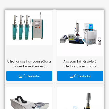
Ultrahangos homogenizátor a
Alacsony hőmérsékletű
csövek belsejében lévő
ultrahangos extrakciós
csőszennyeződés
berendezés
eltávolítására
Érdeklődni
Érdeklődni