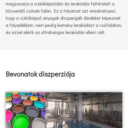
megzavarja a vízkőképződés és lerakódás feltételeit a
hőcserélő csövek falán. Ez a folyamat azt eredményezi,
hogy a vízkőképző anyagok diszpergált üledéket képeznek
a folyadékban, nem pedig kemény lerakódást a csőfalakon,
és ezzel elérik az ultrahangos lerakódás elleni célt.
Bevonatok diszperziója