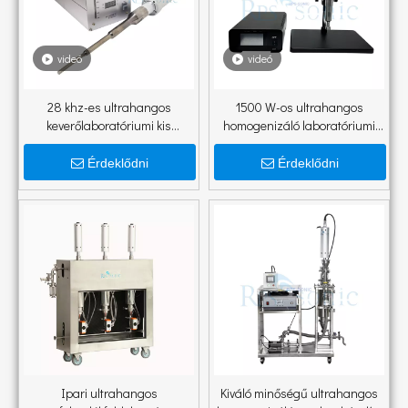
videó
videó
28 khz-es ultrahangos
1500 W-os ultrahangos
keverőlaboratóriumi kis
homogenizáló laboratóriumi
homogenizátor
minőségű 25 mm-es szonda
nanoemulzióhoz és
Érdeklődni
Érdeklődni
diszperzióhoz tartóval
Ipari ultrahangos
Kiváló minőségű ultrahangos