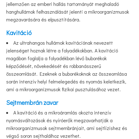
jellemzően az emberi hallás tartományát meghaladó
hanghullámok felhasználását jelenti a mikroorganizmusok
megzavarására és elpusztítására.
Kavitáció
Az ultrahangos hullámok kavitációnak nevezett
jelenséget hoznak létre a folyadékokban. A kavitáció
magában foglalja a folyadékban lévő buborékok
képződését, növekedését és robbanásszerű
összeomlását. Ezeknek a buborékoknak az összeomlása
során intenzív helyi felmelegedés és nyomás keletkezik,
ami a mikroorganizmusok fizikai pusztulásához vezet.
Sejtmembrán zavar
A kavitáció és a mikroáramlás okozta intenzív
nyomásváltozások és nyíróerők megzavarhatják a
mikroorganizmusok sejtmembránjait, ami sejtlízishez és
végső soron sejthalálhoz vezethet.