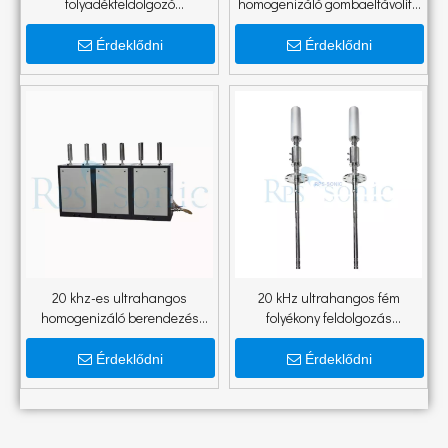
folyadékfeldolgozó
homogenizáló gombaeltávolító
homogenizátor teapolifenolok
berendezés Gombaeltávolító
extrahálására
gép
Érdeklődni
Érdeklődni
20 khz-es ultrahangos
20 kHz ultrahangos fém
homogenizáló berendezés
folyékony feldolgozás
grafén előkészítéshez
Ultrahangos fémolvadék fúziós
feldolgozás olvasztás
Érdeklődni
Érdeklődni