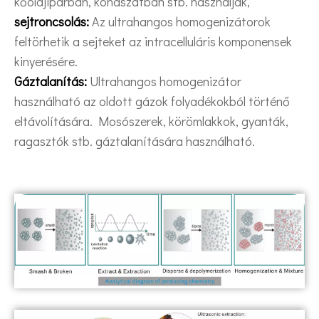
kőolajiparban, kohászatban stb. használják,
sejtroncsolás:
Az ultrahangos homogenizátorok
feltörhetik a sejteket az intracelluláris komponensek
kinyerésére.
Gáztalanítás:
Ultrahangos homogenizátor
használható az oldott gázok folyadékokból történő
eltávolítására. Mosószerek, körömlakkok, gyanták,
ragasztók stb. gáztalanítására használható.