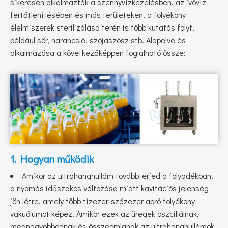
sikeresen alkalmazták a szennyvízkezelésben, az ivóvíz
fertőtlenítésében és más területeken, a folyékony
élelmiszerek sterilizálása terén is több kutatás folyt,
például sör, narancslé, szójaszósz stb. Alapelve és
alkalmazása a következőképpen foglalható össze:
1. Hogyan működik
Amikor az ultrahanghullám továbbterjed a folyadékban,
a nyomás időszakos változása miatt kavitációs jelenség
jön létre, amely több tízezer-százezer apró folyékony
vakuólumot képez. Amikor ezek az üregek oszcillálnak,
megnagyobbodnak és összeomlanak az ultrahanghullámok