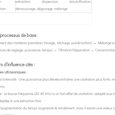
s
extraction, dispersion, émulsification,
tion
démoussage, dégazage, mélange
et de médicaments anti-âge à partir de produits naturels a attiré l’attentio
 processus de base
:
ment des matières premières (lavage, séchage, pulvérisation) → Mélange ave
ure de réglage, puissance, temps) → Filtration/Séparation → Concentration →
s d’influence clés :
es ultrasoniques :
sons est une sorte de méthode de soudage qui n'utilise pas de flux. La sonde
/Intensité : Une puissance plus élevée entraîne une cavitation plus forte
nts.
 : la basse fréquence (20-40 kHz) a un fort effet de cavitation, adapté aux m
aptée à une extraction fine.
'augmentation du temps augmente le rendement, mais il existe une valeur opt