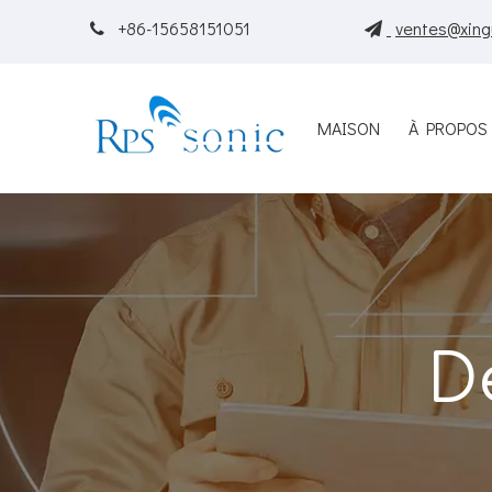
+86-15658151051
ventes@xing


MAISON
À PROPOS
D