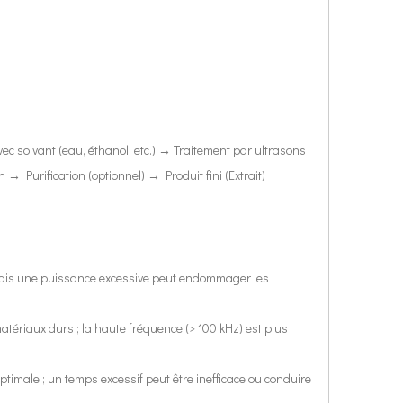
n des chercheurs nationaux et étrangers. Des résultats de recherche considé
c solvant (eau, éthanol, etc.) → Traitement par ultrasons
 Purification (optionnel) → Produit fini (Extrait)
 ultrasonique produit une cavitation dans le noyau de soudure fondu par vib
, mais une puissance excessive peut endommager les
atériaux durs ; la haute fréquence (> 100 kHz) est plus
imale ; un temps excessif peut être inefficace ou conduire