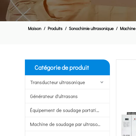
Maison
/
Produits
/
Sonochimie ultrasonique
/
Machine 
Homogénéisateur à ultrasons pour l'élimination de l'encrassement des tuyaux à l'intérieur des tuyaux
Catégorie de produit
Transducteur ultrasonique
Générateur d'ultrasons
Équipement de soudage portatif à ultrasons
Machine de soudage par ultrasons