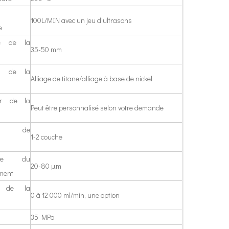
100L/MIN avec un jeu d'ultrasons
e
re de la
35-50 mm
au de la
Alliage de titane/alliage à base de nickel
ur de la
Peut être personnalisé selon votre demande
une technique permettant de former des films minces dotés de fonctions ou de 
he de
1-2 couche
tude du
20-80 μm
ment
e de la
0 à 12 000 ml/min, une option
35 MPa