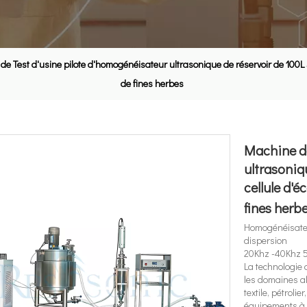
de Test d'usine pilote d'homogénéisateur ultrasonique de réservoir de 100L S
de fines herbes
Machine de
ultrasoniq
cellule d'
fines herb
Homogénéisateur
dispersion
20Khz -40Khz
La technologie 
les domaines al
textile, pétroli
équipements à u