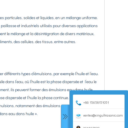
 particules, solides et liquides, en un mélange uniforme.
illasse et industriels utilisés pour diverses applications
uent le mélange et la désintégration de divers matériaux,
ents, des cellules, des tissus, entre autres.
r différents
types d’émulsions, par exemple l’huile et l’eau.
le dans l’eau, où l’huile est la phase dispersée et
l’eau le
ment, ils peuvent former des émulsions eau dans huile,
se dispersée et l’huile la
phase continue. Il est également
+86 15658151051
émulsions, notamment des émulsions « eau dans huile dans
 dans eau dans huile ».
ventes@xingultrasonic.com