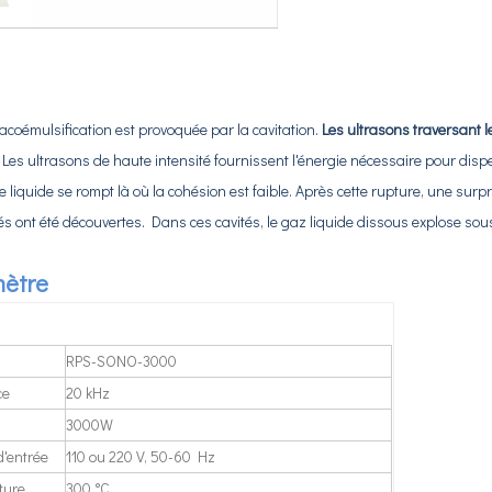
émulsification est provoquée par la cavitation.
Les ultrasons traversant 
.
Les ultrasons de haute intensité fournissent l'énergie nécessaire pour disp
 le liquide se rompt là où la cohésion est faible. Après cette rupture, une surp
és ont été découvertes. Dans ces cavités, le gaz liquide dissous explose sou
une technique permettant de former des films minces dotés de fonctions ou de 
ètre
RPS-SONO-3000
ce
20 kHz
3000W
d'entrée
110 ou 220 V, 50-60 Hz
une technique permettant de former des films minces dotés de fonctions ou de 
ture
300 °C