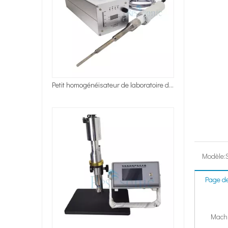
Système d'émulsification par ultrasons pour le traitement des liquides par ultrasons
Modèle:
Page de
Machi