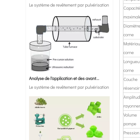
Dispersion ultrasonique du lisier de batterie
Capacité
maximal
Diamèt
corne
Matéri
corne
Longue
corne
Analyse de l'application et des avantages du système de pyrolyse par pulvérisation ultrasonique
Le système de revêtement par pulvérisation ultrasonique est 
Couc
réservoir
Ampli
Sonochimie ultrasonique de laboratoire de 28khz 300W pour l'emuisification de transformation des aliments
rayonne
Volum
pompe
Pression