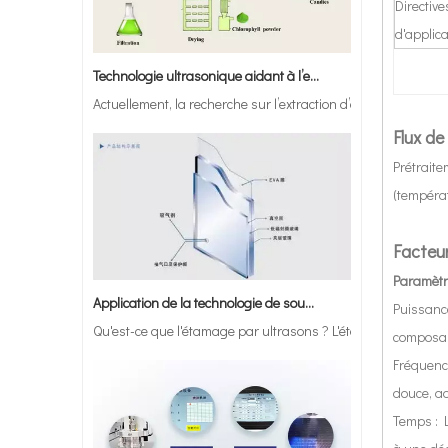
Directive
d'applica
Technologie ultrasonique aidant à l’extraction de la chlorophylle des feuilles de luzerne : principes, avantages et perspectives d’application
Actuellement, la recherche sur l’extraction d’antioxydants 
Flux de
Prétraite
(températ
Facteur
Application de la technologie de soudage par ultrasons dans la fabrication du verre sous vide
Paramètr
Qu'est-ce que l'étamage par ultrasons ? L'étamage par ultra
Puissance
composa
Fréquence
douce, ad
Temps : L