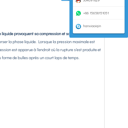
304697829
+86 15658151051
hanxiaoiqin
le liquide provoquent sa compression et son expansion
erser la phase liquide. Lorsque la pression maximale est
ression est apparue à l'endroit où la rupture s'est produite et
s forme de bulles après un court laps de temps.
propriétés spécifiques sur la surface du verre optique. Il utilise des ondes 
propriétés spécifiques sur la surface du verre optique. Il utilise des ondes 