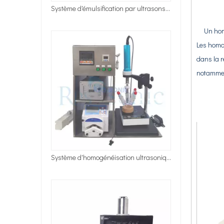
Système d'homogénéisation ultrasonique de haute qualité pour le système de dégazage et d'aspiration
Un homog
Les homog
dans la r
notamment
Emuisification du sonicateur à sonde avec enceinte sonore