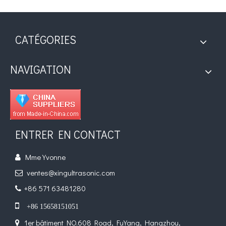
CATÉGORIES
NAVIGATION
ENTRER EN CONTACT
Mme Yvonne

ventes@xingultrasonic.com

+86 571 63481280


+86 15658151051
1er bâtiment NO.608 Road, FuYang, Hangzhou,
