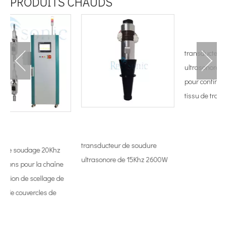
PRODUITS CHAUDS
transducteur de soudure
ultrasonore de 20Khz 50mm
pour continuer le cachetage de
tissu de travail
transducteur de soudure
Khz
ultrasonore de 15Khz 2600W
aîne
ge de
de