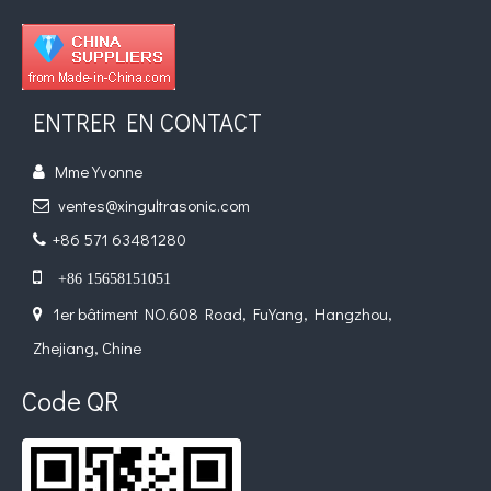
ENTRER EN CONTACT
Mme Yvonne

ventes@xingultrasonic.com

+86 571 63481280


+86 15658151051
1er bâtiment NO.608 Road, FuYang, Hangzhou,

Zhejiang, Chine
Code QR