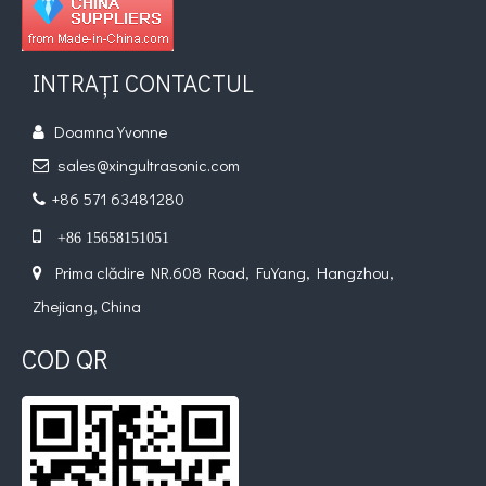
INTRAȚI CONTACTUL
Doamna Yvonne

sales@xingultrasonic.com

+86 571 63481280


+86 15658151051
Prima clădire NR.608 Road, FuYang, Hangzhou,

Zhejiang, China
COD QR