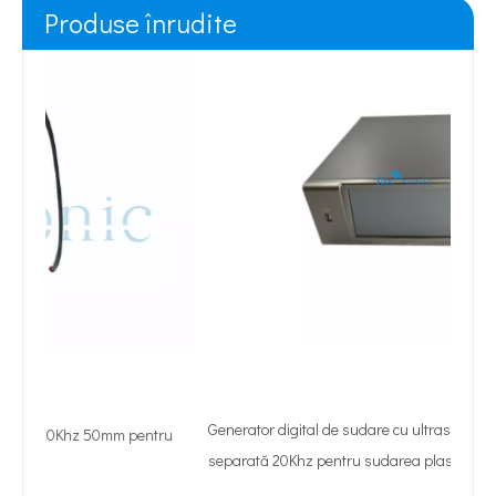
Produse înrudite
Generator digital de sudare cu ultrasunete cu excitație
pentru
separată 20Khz pentru sudarea plasticului