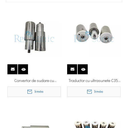
detalii
Convertor de sudare cu
Traductor cu ultrasunete C35-
ultrasunete Rinco C20-12 cu
10 Rinco 35Khz Fabricat în
Întreba
Întreba
deschidere
China