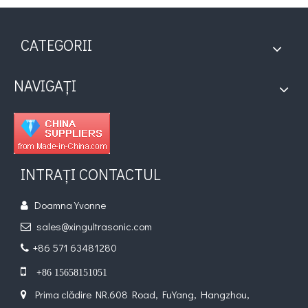
CATEGORII
NAVIGAȚI
INTRAȚI CONTACTUL
Doamna Yvonne

sales@xingultrasonic.com

+86 571 63481280


+86 15658151051
Prima clădire NR.608 Road, FuYang, Hangzhou,
