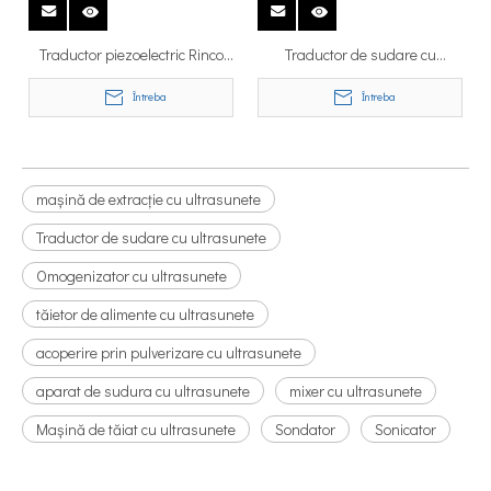
detalii
detalii
Traductor piezoelectric Rinco
Traductor de sudare cu
Ultasonics C35 – 10 3081 35
ultrasunete Rinco C20 cu
Întreba
Întreba
kHz C35 – 10 3081
amplificator
mașină de extracție cu ultrasunete
Traductor de sudare cu ultrasunete
Omogenizator cu ultrasunete
tăietor de alimente cu ultrasunete
acoperire prin pulverizare cu ultrasunete
aparat de sudura cu ultrasunete
mixer cu ultrasunete
Mașină de tăiat cu ultrasunete
Sondator
Sonicator