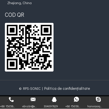
Zhejiang, China
COD QR
Politica de confidențialitate
© RPS-SONIC |
+86 15658...
vânzări@x...
304697829
+86 15658...
hanxiaoiq...