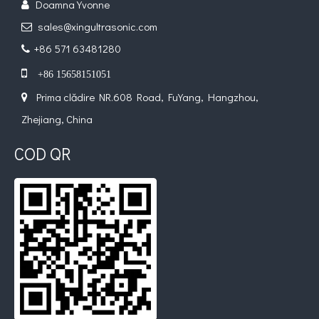
Doamna Yvonne

sales@xingultrasonic.com

+86 571 63481280


+86 15658151051
Prima clădire NR.608 Road, FuYang, Hangzhou,

Zhejiang, China
COD QR