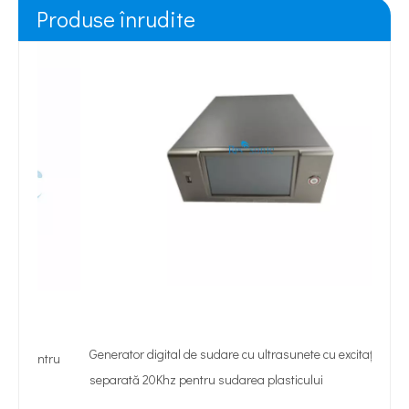
Produse înrudite
Generator digital de sudare cu ultrasunete cu excitație
tru
separată 20Khz pentru sudarea plasticului