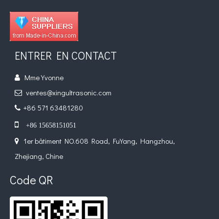
Application de la technologie de soudage par ultrasons dans la fabrication du verre sous vide
Qu'est-ce que l'étamage par ultrasons ? L'étamage par ultrasons est un
ENTRER EN CONTACT
Mme Yvonne

ventes@xingultrasonic.com

+86 571 63481280


+86 15658151051
1er bâtiment NO.608 Road, FuYang, Hangzhou,

Zhejiang, Chine
Code QR