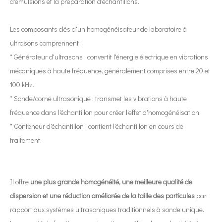
d'émulsions et la préparation d'échantillons.
L'application des ultrasons dans l'industrie de la couture reflète pri
Les composants clés d'un homogénéisateur de laboratoire à
ultrasons comprennent :
* Générateur d'ultrasons : convertit l'énergie électrique en vibrations
mécaniques à haute fréquence, généralement comprises entre 20 et
100 kHz.
* Sonde/corne ultrasonique : transmet les vibrations à haute
fréquence dans l'échantillon pour créer l'effet d'homogénéisation.
* Conteneur d'échantillon : contient l'échantillon en cours de
traitement.
Il offre
une plus grande homogénéité, une meilleure qualité de
dispersion et une réduction améliorée de la taille des particules
par
rapport aux systèmes ultrasoniques traditionnels à sonde unique.
Quelles sont les applications de la technologie d’atomisation par ultrasons dans le secteur des nouvelles énergies ?