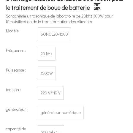
le traitement de boue de batterie
Sonochimie ultrasonique de laboratoire de 28khz 300W pour
l'émuisification de la transformation des aliments
Modèle :
SONOL20-1500
Fréquence :
20 kHz
Puissance :
1500W
tension :
220 V/110 V
générateur :
générateur numérique
Quelle est la différence entre un homogénéisateur à ultrasons et un homogénéisateur à haut cisaillement ?
Actuellement, la recherche sur l’extraction d’antioxydants et de médic
capacité de
500 ml - 1 L