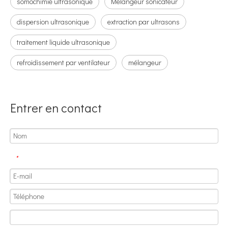
somochimie ultrasonique
Mélangeur sonicateur
dispersion ultrasonique
extraction par ultrasons
traitement liquide ultrasonique
refroidissement par ventilateur
mélangeur
Entrer en contact
Application des homogénéisateurs à ultrasons dans l’industrie d’extraction d’huile d’algues
Actuellement, la recherche sur l’extraction d’antioxydants et de médic
*