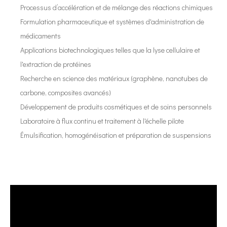
Processus d’accélération et de mélange des réactions chimiques
Formulation pharmaceutique et systèmes d'administration de
médicaments
Applications biotechnologiques telles que la lyse cellulaire et
l'extraction de protéines
Recherche en science des matériaux (graphène, nanotubes de
carbone, composites avancés)
Développement de produits cosmétiques et de soins personnels
Laboratoire à flux continu et traitement à l'échelle pilote
Émulsification, homogénéisation et préparation de suspensions
Application de la technologie d'atomisation par ultrasons dans l'industrie médicale
Le système de revêtement par pulvérisation ultrasonique est une techniq