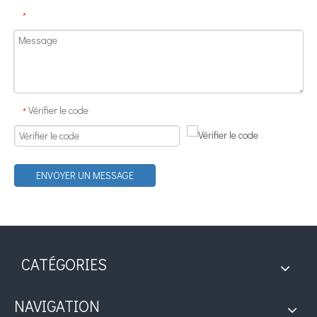
*
Vérifier le code
*
Technologie ultrasonique aidant à l’extraction de la chlorophylle des feuilles de luzerne : principes, avantages et perspectives d’application
Actuellement, la recherche sur l’extraction d’antioxydants et de médic
ENVOYER UN MESSAGE
CATÉGORIES
NAVIGATION