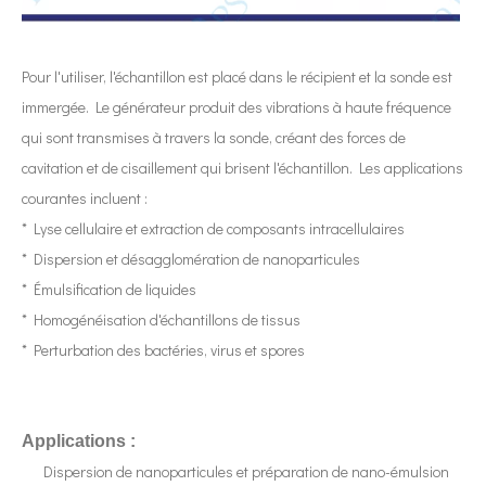
Pour l'utiliser, l'échantillon est placé dans le récipient et la sonde est
Technologie d’extraction par ultrasons des boissons au thé : principes, processus et applications industrielles
immergée. Le générateur produit des vibrations à haute fréquence
Actuellement, la recherche sur l’extraction d’antioxydants et de médic
qui sont transmises à travers la sonde, créant des forces de
cavitation et de cisaillement qui brisent l'échantillon. Les applications
courantes incluent :
* Lyse cellulaire et extraction de composants intracellulaires
* Dispersion et désagglomération de nanoparticules
* Émulsification de liquides
* Homogénéisation d'échantillons de tissus
* Perturbation des bactéries, virus et spores
Comment extraire la curcumine du curcuma à l’aide d’un équipement à ultrasons ?
Actuellement, la recherche sur l’extraction d’antioxydants et de médic
Applications :
Dispersion de nanoparticules et préparation de nano-émulsion