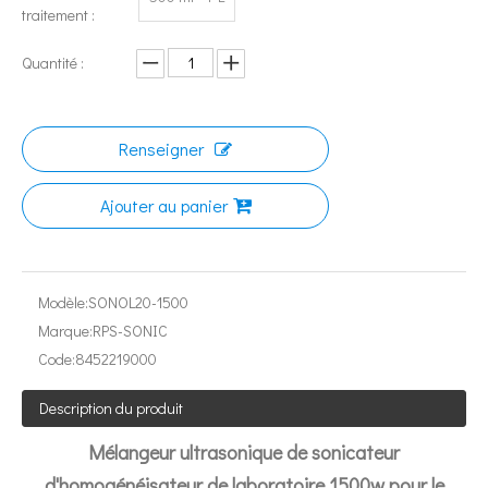
traitement :
Quantité :
Renseigner
Ajouter au panier
Modèle:
SONOL20-1500
Marque:
RPS-SONIC
Code:
8452219000
Description du produit
La technologie ultrasonique peut-elle affiner les grains métalliques ?
Mélangeur ultrasonique de sonicateur
L'application des ultrasons dans l'industrie de la couture reflète pri
d'homogénéisateur de laboratoire 1500w pour le