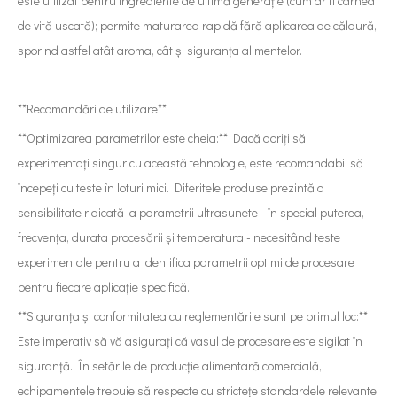
este utilizat pentru ingrediente de ultimă generație (cum ar fi carnea
de vită uscată); permite maturarea rapidă fără aplicarea de căldură,
sporind astfel atât aroma, cât și siguranța alimentelor.
**Recomandări de utilizare**
**Optimizarea parametrilor este cheia:** Dacă doriți să
experimentați singur cu această tehnologie, este recomandabil să
începeți cu teste în loturi mici. Diferitele produse prezintă o
sensibilitate ridicată la parametrii ultrasunete - în special puterea,
frecvența, durata procesării și temperatura - necesitând teste
experimentale pentru a identifica parametrii optimi de procesare
pentru fiecare aplicație specifică.
**Siguranța și conformitatea cu reglementările sunt pe primul loc:**
Este imperativ să vă asigurați că vasul de procesare este sigilat în
siguranță. În setările de producție alimentară comercială,
echipamentele trebuie să respecte cu strictețe standardele relevante,