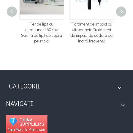
 Shot
Fier de lipit cu
Tratament de impact cu
Apar
atament
ultrasunete 60Khz
ultrasunete Tratament
ultr
e impact
Sârmă de lipit de cupru
de impact de sudură de
putere
pe sticlă
înaltă frecvență
de su
HDPE C
CATEGORII
NAVIGAȚI