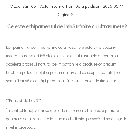
Vizualizări:
66
Autor: Yvonne Han Data publicării: 2026-05-14
Origine:
Site
Ce este echipamentul de îmbătrânire cu ultrasunete?
Echipamentul de îmbătrânire cu ultrasunete este un dispozitiv
modern care valorifică efectele fizice ale ultrasunetelor pentru a
accelera procesul natural de îmbătrânire a produselor precum
băuturi spirtoase, oțet și parfumuri, având ca scop îmbunătățirea
semnificativă a calității produsului într-un interval de timp scurt.
**Principii de bază**
În centrul funcționării sale se află utilizarea a trei efecte primare
generate de ultrasunete într-un mediu lichid, provocând modificări la
nivel microscopic: