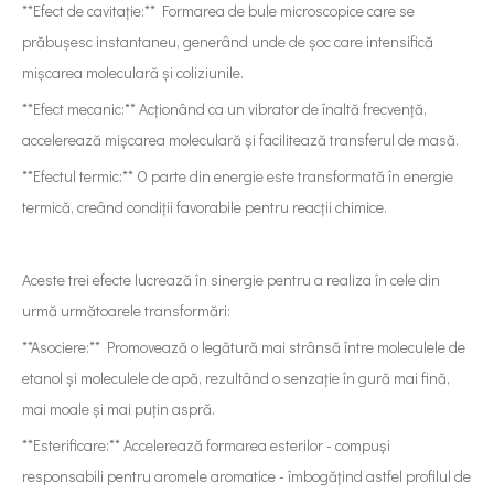
**Efect de cavitație:** Formarea de bule microscopice care se
prăbușesc instantaneu, generând unde de șoc care intensifică
mișcarea moleculară și coliziunile.
**Efect mecanic:** Acționând ca un vibrator de înaltă frecvență,
accelerează mișcarea moleculară și facilitează transferul de masă.
**Efectul termic:** O parte din energie este transformată în energie
termică, creând condiții favorabile pentru reacții chimice.
Aceste trei efecte lucrează în sinergie pentru a realiza în cele din
urmă următoarele transformări:
**Asociere:** Promovează o legătură mai strânsă între moleculele de
etanol și moleculele de apă, rezultând o senzație în gură mai fină,
mai moale și mai puțin aspră.
**Esterificare:** Accelerează formarea esterilor - compuși
responsabili pentru aromele aromatice - îmbogățind astfel profilul de