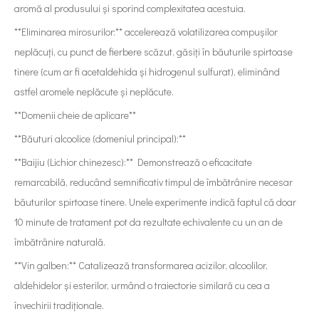
aromă al produsului și sporind complexitatea acestuia.
**Eliminarea mirosurilor:** accelerează volatilizarea compușilor
neplăcuți, cu punct de fierbere scăzut, găsiți în băuturile spirtoase
tinere (cum ar fi acetaldehida și hidrogenul sulfurat), eliminând
astfel aromele neplăcute și neplăcute.
**Domenii cheie de aplicare**
**Băuturi alcoolice (domeniul principal):**
**Baijiu (Lichior chinezesc):** Demonstrează o eficacitate
remarcabilă, reducând semnificativ timpul de îmbătrânire necesar
băuturilor spirtoase tinere. Unele experimente indică faptul că doar
10 minute de tratament pot da rezultate echivalente cu un an de
îmbătrânire naturală.
**Vin galben:** Catalizează transformarea acizilor, alcoolilor,
aldehidelor și esterilor, urmând o traiectorie similară cu cea a
învechirii tradiționale.