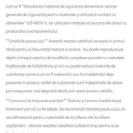
cum ar fi *Standardul național de siguranță alimentară: cerințe
generale de siguranță pentru materiale și articole în contact cu
alimentele* (GB 4806.1), iar utilizatorii trebuie să se consulte direct cu
producătorul echipamentului.
**Limitările procesului:** Această reacție catalitică servește în primul
rând pentru a îmbunătăți textura și aroma. Nu poate reproduce pe
deplin întregul spectru de modificări complexe asociate cu metodele
tradiționale de îmbătrânire și nici nu poate reduce nivelurile de
substanțe nocive (cum ar fi metanolul sau formaldehida) deja
prezente în produs; astfel de substanțe sunt îndepărtate de obicei
prin evaporare, mai degrabă decât prin acest proces catalitic.
**Consumul la timp este esențial:** Textura și aroma imediat după
tratament pot să nu fie ideale. Se recomandă lăsarea produsului să
se odihnească pentru o perioadă de la câteva zile la câteva
săptămâni - oferind reacțiilor catalitice suficient timp pentru a se