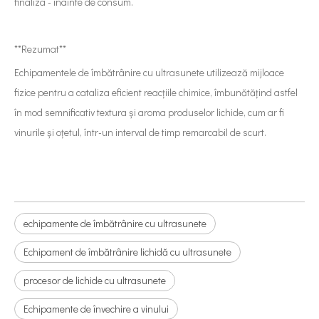
finaliza - înainte de consum.
**Rezumat**
Echipamentele de îmbătrânire cu ultrasunete utilizează mijloace
fizice pentru a cataliza eficient reacțiile chimice, îmbunătățind astfel
în mod semnificativ textura și aroma produselor lichide, cum ar fi
vinurile și oțetul, într-un interval de timp remarcabil de scurt.
echipamente de îmbătrânire cu ultrasunete
Echipament de îmbătrânire lichidă cu ultrasunete
procesor de lichide cu ultrasunete
Echipamente de învechire a vinului