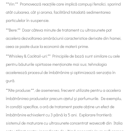
**Vin:** Promovează reacțiile care implică compuși fenolici, sporind
atât culoarea, cât și aroma, facilitând totodată sedimentarea
particulelor în suspensie.
**Bere:** Doar câteva minute de tratament cu ultrasunete pot
accelera dezvoltarea amărăciunii caracteristice derivate din hamei,
ceea ce poate duce la economii de materii prime.
**Whiskey & Cocktail-uri:** Principiile de bază sunt similare cu cele
pentru băuturile spirtoase menționate mai sus; tehnologia
accelerează procesul de îmbătrânire și optimizează senzația în
gură.
**Alte produse:**, de asemenea, frecvent utilizate pentru a accelera
îmbătrânirea produselor precum oțetul și parfumurile. De exemplu,
în condiții specifice, o oră de tratament poate obține un efect de
îmbătrânire echivalent cu 3 până la 5 ani. Explorare frontieră:
sistemul de maturare cu ultrasunete concentrat waveco® din Italia