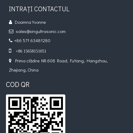
INTRAȚI CONTACTUL
Doamna Yvonne

sales@xingultrasonic.com

+86 571 63481280


+86 15658151051
Prima clădire NR.608 Road, FuYang, Hangzhou,

Zhejiang, China
COD QR