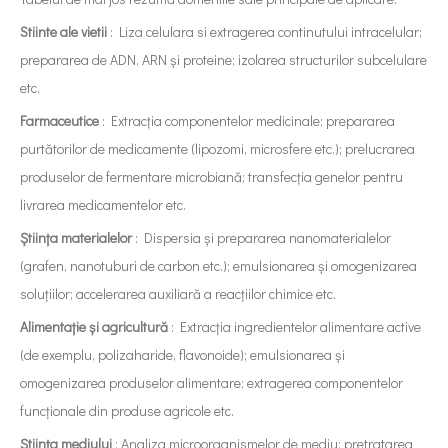
Stiinte ale vietii
: Liza celulara si extragerea continutului intracelular;
prepararea de ADN, ARN și proteine; izolarea structurilor subcelulare
etc.
Farmaceutice
: Extracția componentelor medicinale; prepararea
purtătorilor de medicamente (lipozomi, microsfere etc.); prelucrarea
produselor de fermentare microbiană; transfecția genelor pentru
livrarea medicamentelor etc.
Știința materialelor
: Dispersia și prepararea nanomaterialelor
(grafen, nanotuburi de carbon etc.); emulsionarea și omogenizarea
soluțiilor; accelerarea auxiliară a reacțiilor chimice etc.
Alimentație și agricultură
: Extracția ingredientelor alimentare active
(de exemplu, polizaharide, flavonoide); emulsionarea și
omogenizarea produselor alimentare; extragerea componentelor
funcţionale din produse agricole etc.
Știința mediului
: Analiza microorganismelor de mediu; pretratarea