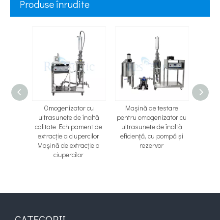
Produse înrudite
3000W
Omogenizator cu
Mașină de testare
Omo
r cu
ultrasunete de înaltă
pentru omogenizator cu
ultras
ctor cu
calitate Echipament de
ultrasunete de înaltă
Sondă
racție
extracție a ciupercilor
eficiență, cu pompă și
2
ie din
Mașină de extracție a
rezervor
nanoemu
de flux
ciupercilor
CATEGORII