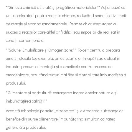
**Sinteza chimică asistată și pregătirea materialelor:** Acționează ca
un „accelerator” pentru reacțiile chimice, reducând semnificativ timpii
de reacție și sporind randamentele. Permite chiar executarea cu
succes a reacțiilor care altfel ar fi dificil sau imposibil de realizat în
condiții convenționale.
**Soluție Emulsificare și Omogenizare:** Folosit pentru a prepara
emulsii stabile (de exemplu, amestecuri ulei-în-apă) sau aplicat în
industrii precum alimentația și cosmeticele pentru procese de
omogenizare, rezultând texturi mai fine și o stabilitate îmbunătățită a
produsului.
**Alimentare și agricultură: extragerea ingredientelor naturale și
îmbunătățirea calității**
Această tehnologie permite „dizolvarea” și extragerea substanțelor
benefice din surse alimentare, îmbunătățind simultan calitatea
generală a produsului.