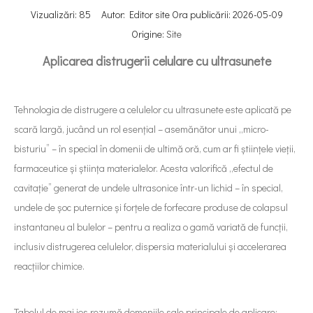
Vizualizări:
85
Autor: Editor site Ora publicării: 2026-05-09
Origine:
Site
Aplicarea distrugerii celulare cu ultrasunete
Tehnologia de distrugere a celulelor cu ultrasunete este aplicată pe
scară largă, jucând un rol esențial – asemănător unui „micro-
bisturiu” – în special în domenii de ultimă oră, cum ar fi științele vieții,
farmaceutice și știința materialelor. Acesta valorifică „efectul de
cavitație” generat de undele ultrasonice într-un lichid – în special,
undele de șoc puternice și forțele de forfecare produse de colapsul
instantaneu al bulelor – pentru a realiza o gamă variată de funcții,
inclusiv distrugerea celulelor, dispersia materialului și accelerarea
reacțiilor chimice.
Tabelul de mai jos rezumă domeniile sale principale de aplicare: