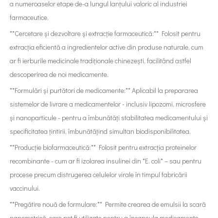
a numeroaselor etape de-a lungul lanțului valoric al industriei
farmaceutice.
**Cercetare și dezvoltare și extracție farmaceutică:** Folosit pentru
extracția eficientă a ingredientelor active din produse naturale, cum
ar fi ierburile medicinale tradiționale chinezești, facilitând astfel
descoperirea de noi medicamente.
**Formulări și purtători de medicamente:** Aplicabil la prepararea
sistemelor de livrare a medicamentelor - inclusiv lipozomi, microsfere
și nanoparticule - pentru a îmbunătăți stabilitatea medicamentului și
specificitatea țintirii, îmbunătățind simultan biodisponibilitatea.
**Producție biofarmaceutică:** Folosit pentru extracția proteinelor
recombinante - cum ar fi izolarea insulinei din *E. coli* – sau pentru
procese precum distrugerea celulelor virale în timpul fabricării
vaccinului.
**Pregătire nouă de formulare:** Permite crearea de emulsii la scară
nanometrică, care pot fi utilizate pentru a încapsula medicamente