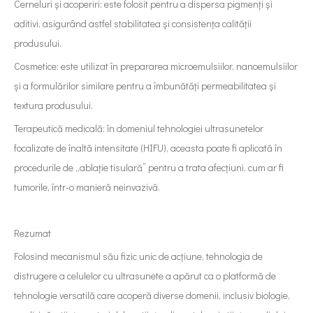
Cerneluri și acoperiri: este folosit pentru a dispersa pigmenți și
aditivi, asigurând astfel stabilitatea și consistența calității
produsului.
Cosmetice: este utilizat în prepararea microemulsiilor, nanoemulsiilor
și a formulărilor similare pentru a îmbunătăți permeabilitatea și
textura produsului.
Terapeutică medicală: în domeniul tehnologiei ultrasunetelor
focalizate de înaltă intensitate (HIFU), aceasta poate fi aplicată în
procedurile de „ablație tisulară” pentru a trata afecțiuni, cum ar fi
tumorile, într-o manieră neinvazivă.
Rezumat
Folosind mecanismul său fizic unic de acțiune, tehnologia de
distrugere a celulelor cu ultrasunete a apărut ca o platformă de
tehnologie versatilă care acoperă diverse domenii, inclusiv biologie,