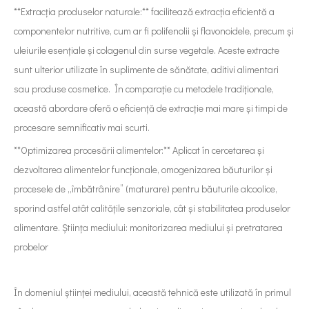
**Extracția produselor naturale:** facilitează extracția eficientă a
componentelor nutritive, cum ar fi polifenolii și flavonoidele, precum și
uleiurile esențiale și colagenul din surse vegetale. Aceste extracte
sunt ulterior utilizate în suplimente de sănătate, aditivi alimentari
sau produse cosmetice. În comparație cu metodele tradiționale,
această abordare oferă o eficiență de extracție mai mare și timpi de
procesare semnificativ mai scurti.
**Optimizarea procesării alimentelor:** Aplicat în cercetarea și
dezvoltarea alimentelor funcționale, omogenizarea băuturilor și
procesele de „îmbătrânire” (maturare) pentru băuturile alcoolice,
sporind astfel atât calitățile senzoriale, cât și stabilitatea produselor
alimentare. Știința mediului: monitorizarea mediului și pretratarea
probelor
În domeniul științei mediului, această tehnică este utilizată în primul