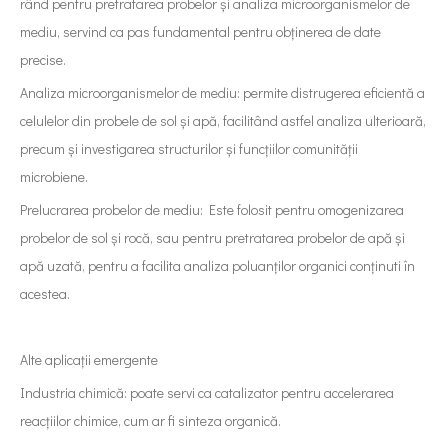
rând pentru pretratarea probelor și analiza microorganismelor de
mediu, servind ca pas fundamental pentru obținerea de date
precise.
Analiza microorganismelor de mediu: permite distrugerea eficientă a
celulelor din probele de sol și apă, facilitând astfel analiza ulterioară,
precum și investigarea structurilor și funcțiilor comunității
microbiene.
Prelucrarea probelor de mediu: Este folosit pentru omogenizarea
probelor de sol și rocă, sau pentru pretratarea probelor de apă și
apă uzată, pentru a facilita analiza poluanților organici conținuti în
acestea.
Alte aplicații emergente
Industria chimică: poate servi ca catalizator pentru accelerarea
reacțiilor chimice, cum ar fi sinteza organică.