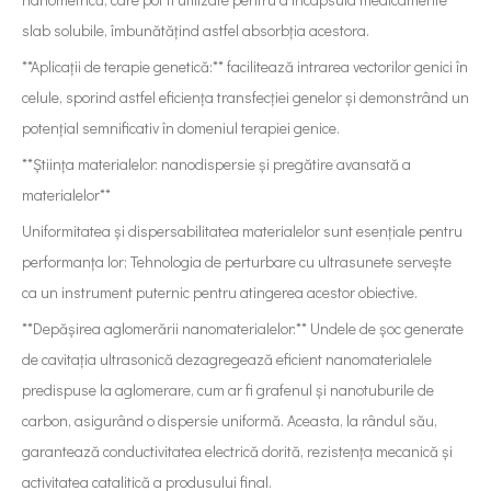
slab solubile, îmbunătățind astfel absorbția acestora.
**Aplicații de terapie genetică:** facilitează intrarea vectorilor genici în
celule, sporind astfel eficiența transfecției genelor și demonstrând un
potențial semnificativ în domeniul terapiei genice.
**Știința materialelor: nanodispersie și pregătire avansată a
materialelor**
Uniformitatea și dispersabilitatea materialelor sunt esențiale pentru
performanța lor; Tehnologia de perturbare cu ultrasunete servește
ca un instrument puternic pentru atingerea acestor obiective.
**Depășirea aglomerării nanomaterialelor:** Undele de șoc generate
de cavitația ultrasonică dezagregează eficient nanomaterialele
predispuse la aglomerare, cum ar fi grafenul și nanotuburile de
carbon, asigurând o dispersie uniformă. Aceasta, la rândul său,
garantează conductivitatea electrică dorită, rezistența mecanică și
activitatea catalitică a produsului final.