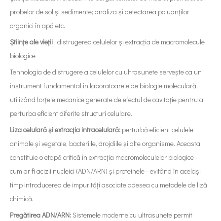
probelor de sol și sedimente; analiza și detectarea poluanților
organici în apă etc.
Științe ale vieții
: distrugerea celulelor și extracția de macromolecule
biologice
Tehnologia de distrugere a celulelor cu ultrasunete servește ca un
instrument fundamental în laboratoarele de biologie moleculară,
utilizând forțele mecanice generate de efectul de cavitație pentru a
perturba eficient diferite structuri celulare.
Liza celulară și extracția intracelulară:
perturbă eficient celulele
animale și vegetale, bacteriile, drojdiile și alte organisme. Aceasta
constituie o etapă critică în extracția macromoleculelor biologice -
cum ar fi acizii nucleici (ADN/ARN) și proteinele - evitând în același
timp introducerea de impurități asociate adesea cu metodele de liză
chimică.
Pregătirea ADN/ARN:
Sistemele moderne cu ultrasunete permit