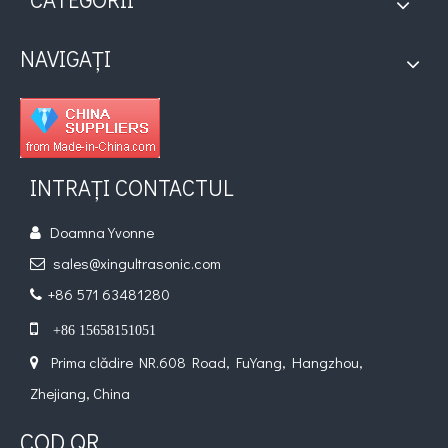
NAVIGAȚI
INTRAȚI CONTACTUL
Doamna Yvonne

sales@xingultrasonic.com

+86 571 63481280


+86 15658151051
Prima clădire NR.608 Road, FuYang, Hangzhou,

Zhejiang, China
COD QR