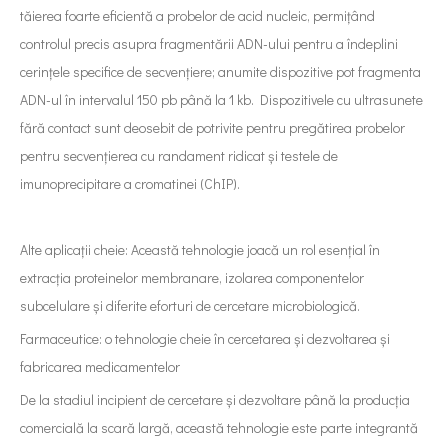
tăierea foarte eficientă a probelor de acid nucleic, permițând
controlul precis asupra fragmentării ADN-ului pentru a îndeplini
cerințele specifice de secvențiere; anumite dispozitive pot fragmenta
ADN-ul în intervalul 150 pb până la 1 kb. Dispozitivele cu ultrasunete
fără contact sunt deosebit de potrivite pentru pregătirea probelor
pentru secvențierea cu randament ridicat și testele de
imunoprecipitare a cromatinei (ChIP).
Alte aplicații cheie: Această tehnologie joacă un rol esențial în
extracția proteinelor membranare, izolarea componentelor
subcelulare și diferite eforturi de cercetare microbiologică.
Farmaceutice: o tehnologie cheie în cercetarea și dezvoltarea și
fabricarea medicamentelor
De la stadiul incipient de cercetare și dezvoltare până la producția
comercială la scară largă, această tehnologie este parte integrantă