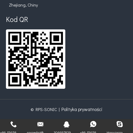
Zhejiang, Chiny
Kod QR
Polityka prywatności
© RPS-SONIC |
+86 15658...
sprzedaż@...
304697829
+86 15658...
Hanxiaoiq...