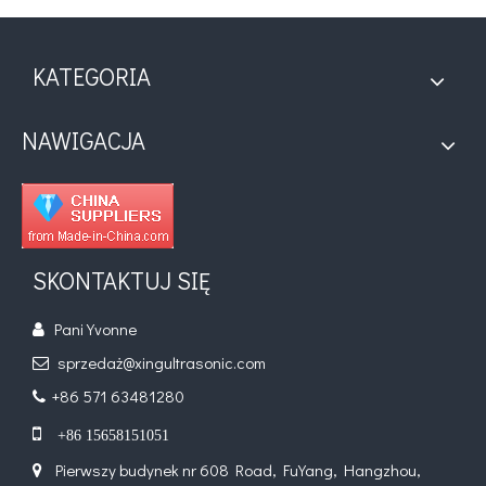
KATEGORIA
NAWIGACJA
SKONTAKTUJ SIĘ
Pani Yvonne

sprzedaż@xingultrasonic.com

+86 571 63481280


+86 15658151051
Pierwszy budynek nr 608 Road, FuYang, Hangzhou,
