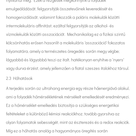
nyilvánul meg. Ezek a rezgések megkönnyítik a folyadék
emulgeálódását, felgyorsítják összetevőinek keveredését és
homogenizálását, valamint fokozzák a poláris molekulák közötti
intermolekuláris affinitást, ezáltal felgyorsítják az alkohol- és
vízmolekulák közötti asszociációt. Mechanikailag ez a fizikai szintű
kölcsönhatás erősen hasonlít a molekuláris 'asszociáció' fokozatos
folyamatára, amely a természetes öregedés során megy végbe;
lágyabbá és lágyabbá teszi az italt, hatékonyan enyhítve a 'nyers'
vagy durva érzést, amely jellemzően a fiatal szeszes italokhoz társul.
2.3 Hőhatások
A terjedés során az ultrahang energia egy része hőenergiává alakul,
ami a folyadék hőmérsékletének mérsékelt emelkedését eredményezi.
Ez a hőmérséklet-emelkedés biztosítja a szükséges energetikai
feltételeket a különböző kémiai reakciókhoz, tovább gyorsítva az
olyan folyamatok sebességét, mint az észterezés és a redox reakciók.
Míg ez a hőhatás analóg a hagyományos öregítés során