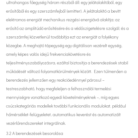
ultrahangos főegység három részből áll: egy jelátalakítóból, egy
erősítőből és egy szerszámfejből (emitter). A jelátalakító a bevitt
elektromos energiát mechanikus rezgési energiává alakítja; az
erősítő az amplitúdó erősítésére és a védőszigetelésre szolgál; és a
szerszámfej közvetlenül továbbítja ezt az energiát a folyékony
közegbe. A meghajtó tápegység egy digitálisan vezérelt egység,
amely képes valós idejű frekvenciakövetésre és
teljesítményszabályozásra, ezáltal biztosítja a berendezések stabil
működését változó folyamatkörülmények között. Ezen túlmenően a
berendezés jellemzően egy reakcióedénnyel párosul –
testreszabható, hogy megfeleljen a felhasználói termelési
mennyiségre vonatkozó egyedi követelményeknek –, míg egyes
csúcskategóriás modellek további funkcionális modulokat, például
hőmérséklet-felügyeletet, automatikus keverést és automatizált
vezérlőrendszereket integrálnak.
3.2 A berendezések besorolása