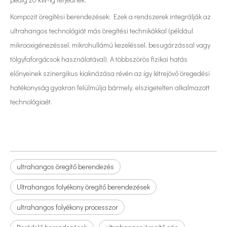
Kompozit öregítési berendezések: Ezek a rendszerek integrálják az
ultrahangos technológiát más öregítési technikákkal (például
mikrooxigénezéssel, mikrohullámú kezeléssel, besugárzással vagy
tölgyfaforgácsok használatával). A többszörös fizikai hatás
előnyeinek szinergikus kiaknázása révén az így létrejövő öregedési
hatékonyság gyakran felülmúlja bármely, elszigetelten alkalmazott
technológiaét.
ultrahangos öregítő berendezés
Ultrahangos folyékony öregítő berendezések
ultrahangos folyékony processzor