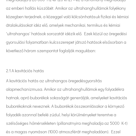
az emberi hallás küszöbét. Amikor az ultrahanghullámok folyékony
közegben terjednek, a közeggel való kölcsönhatásuk fizikai és kémiai
átalakulásokat idéz elő, amelyek mechanikai, termikus és kémiai
'ultrahangos' hatások sorozatát idézik elő. Ezek közül az öregedési
gyorsulási folyamatban kulcsszerepet játszó hatások elsősorban a
következő három szempontot foglalják magukban:
2.1 A kavitációs hatás
A kavitációs hatás az ultrahangos öregedésgyorsítás
alapmechanizmusa. Amikor az ultrahanghullámok egy folyadékra
hatnak, apró buborékok sokaságát generálják, amelyeket kavitációs
buborékoknak neveznek. A buborékok összeomlásakor a környező
folyadék azonnal befelé zúdul, helyi körülményeket teremtve a
szélsőséges hőmérsékleten (pillanatnyira meghaladja az 5000 K-t)
és a magas nyomáson (1000 atmoszférát meghaladóan). Ezzel