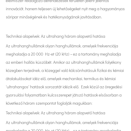
élelmiszer-feldolgozó berendezések területén jelent jelentős
innovációt, hanem teljesen új lehetőségeket nyit meg a hagyományos
söripar minőségének és hatékonyságának javításában.
Technikai alapelvek: Az ultrahang három alapvető hatása
Az ultrahanghullámok olyan hanghullámok, amelyek frekvenciája
meghaladja a 20 000 Hz-et (20 kHz) – ez a tartomány meghaladja
az emberi hallás küszöbét. Amikor az ultrahanghullámok folyékony
közegben terjednek, a közeggel való kölcsönhatásuk fizikai és kémiai
átalakulásokat idéz elő, amelyek mechanikai, termikus és kémiai
'ultrahangos' hatások sorozatát idézik elő. Ezek közül az öregedési
gyorsulási folyamatban kulcsszerepet játszó hatások elsősorban a
következő három szempontot foglalják magukban:
Technikai alapelvek: Az ultrahang három alapvető hatása
Az ultrahanghullámok olyan hanghullámok, amelyek frekvenciája
meghaladja a 20 000 Hz-et (20 kHz) – ez a tartomány meghaladja