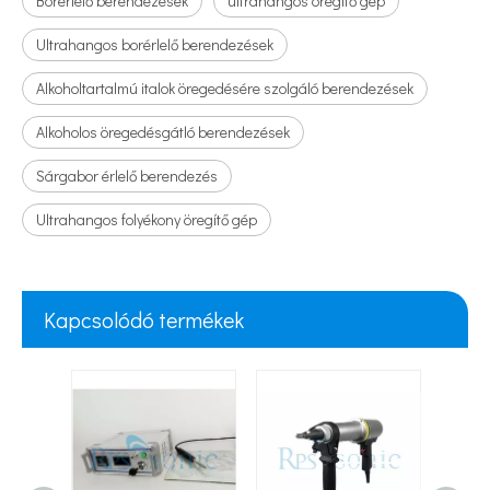
Borérlelő berendezések
ultrahangos öregítő gép
Ultrahangos borérlelő berendezések
Alkoholtartalmú italok öregedésére szolgáló berendezések
Alkoholos öregedésgátló berendezések
Sárgabor érlelő berendezés
Ultrahangos folyékony öregítő gép
Kapcsolódó termékek