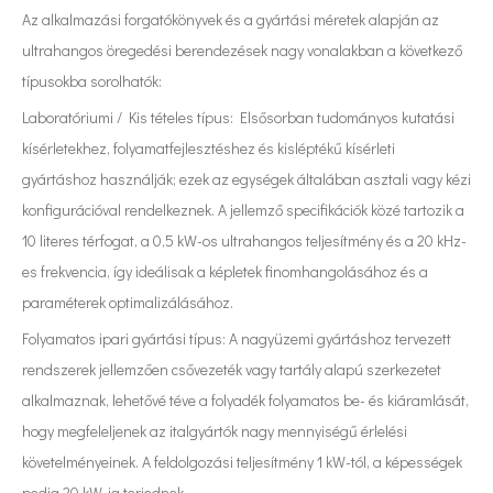
Az alkalmazási forgatókönyvek és a gyártási méretek alapján az
ultrahangos öregedési berendezések nagy vonalakban a következő
típusokba sorolhatók:
Laboratóriumi / Kis tételes típus: Elsősorban tudományos kutatási
kísérletekhez, folyamatfejlesztéshez és kisléptékű kísérleti
gyártáshoz használják; ezek az egységek általában asztali vagy kézi
konfigurációval rendelkeznek. A jellemző specifikációk közé tartozik a
10 literes térfogat, a 0,5 kW-os ultrahangos teljesítmény és a 20 kHz-
es frekvencia, így ideálisak a képletek finomhangolásához és a
paraméterek optimalizálásához.
Folyamatos ipari gyártási típus: A nagyüzemi gyártáshoz tervezett
rendszerek jellemzően csővezeték vagy tartály alapú szerkezetet
alkalmaznak, lehetővé téve a folyadék folyamatos be- és kiáramlását,
hogy megfeleljenek az italgyártók nagy mennyiségű érlelési
követelményeinek. A feldolgozási teljesítmény 1 kW-tól, a képességek
pedig 20 kW-ig terjednek.