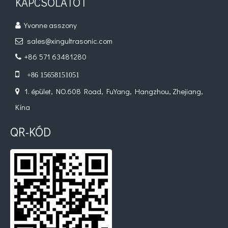
KAPCSOLATOT
Yvonne asszony

sales@xingultrasonic.com

+86 571 63481280


+86 15658151051
1. épület, NO.608 Road, FuYang, Hangzhou, Zhejiang,

Kína
QR-KÓD