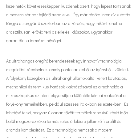
kezelhetők; következésképpen küzdenek azért, hogy lépést tartsanak
a modern söripar fejlődő trendjeivel. Így már régóta intenzív kutatás
tárgya a sörgyártó szektorban az a kérdés, hogy miként lehetne
drasztikusan lerövidíteni az érlelési időszakot, ugyanakkor
garantálni a termékminőséget.
Az ultrahangos öregítő berendezések egy innovatív technológiai
megoldást képviselnek, amely pontosan ebből az igényből született.
A folyékony közegben az ultrahanghullámok által keltett kavitációs,
mechanikai és termikus hatások kiaknázásával ez a technológia
mikroszkopikus szinten felgyorsítja a különféle kémiai reakciókat a
folyékony termékekben, például szeszes italokban és ecetekben. Ez
lehetővé teszi, hogy az újonnan főzött termékek rendkívül rövid időn
belül megszerezzék a természetes érlelésre jellemző ízprofilt és
aromás komplexitást. Ez a technológia nemcsak a modern