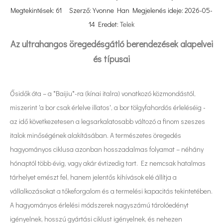
Megtekintések:
61
Szerző: Yvonne Han Megjelenés ideje: 2026-05-
14 Eredet:
Telek
Az ultrahangos öregedésgátló berendezések alapelvei
és típusai
Ősidők óta – a *Baijiu*-ra (kínai italra) vonatkozó közmondástól,
miszerint 'a bor csak érlelve illatos', a bor tölgyfahordós érleléséig -
az idő következetesen a legsarkalatosabb változó a finom szeszes
italok minőségének alakításában. A természetes öregedés
hagyományos ciklusa azonban hosszadalmas folyamat – néhány
hónaptól több évig, vagy akár évtizedig tart. Ez nemcsak hatalmas
tárhelyet emészt fel, hanem jelentős kihívások elé állítja a
vállalkozásokat a tőkeforgalom és a termelési kapacitás tekintetében.
A hagyományos érlelési módszerek nagyszámú tárolóedényt
igényelnek, hosszú gyártási ciklust igényelnek, és nehezen