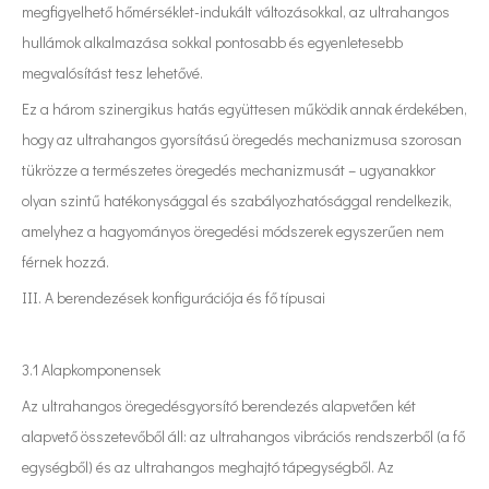
megfigyelhető hőmérséklet-indukált változásokkal, az ultrahangos
hullámok alkalmazása sokkal pontosabb és egyenletesebb
megvalósítást tesz lehetővé.
Ez a három szinergikus hatás együttesen működik annak érdekében,
hogy az ultrahangos gyorsítású öregedés mechanizmusa szorosan
tükrözze a természetes öregedés mechanizmusát – ugyanakkor
olyan szintű hatékonysággal és szabályozhatósággal rendelkezik,
amelyhez a hagyományos öregedési módszerek egyszerűen nem
férnek hozzá.
III. A berendezések konfigurációja és fő típusai
3.1 Alapkomponensek
Az ultrahangos öregedésgyorsító berendezés alapvetően két
alapvető összetevőből áll: az ultrahangos vibrációs rendszerből (a fő
egységből) és az ultrahangos meghajtó tápegységből. Az