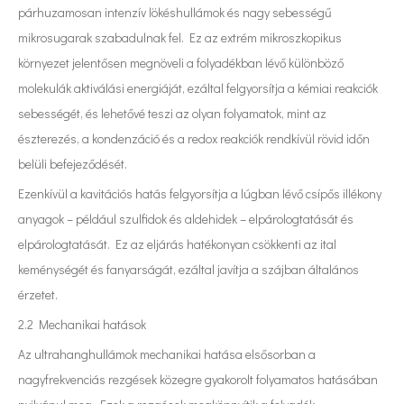
párhuzamosan intenzív lökéshullámok és nagy sebességű
mikrosugarak szabadulnak fel. Ez az extrém mikroszkopikus
környezet jelentősen megnöveli a folyadékban lévő különböző
molekulák aktiválási energiáját, ezáltal felgyorsítja a kémiai reakciók
sebességét, és lehetővé teszi az olyan folyamatok, mint az
észterezés, a kondenzáció és a redox reakciók rendkívül rövid időn
belüli befejeződését.
Ezenkívül a kavitációs hatás felgyorsítja a lúgban lévő csípős illékony
anyagok – például szulfidok és aldehidek – elpárologtatását és
elpárologtatását. Ez az eljárás hatékonyan csökkenti az ital
keménységét és fanyarságát, ezáltal javítja a szájban általános
érzetet.
2.2 Mechanikai hatások
Az ultrahanghullámok mechanikai hatása elsősorban a
nagyfrekvenciás rezgések közegre gyakorolt ​​folyamatos hatásában