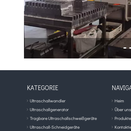
KATEGORIE
NAVIG
Ultraschallwandler
Heim
Ultraschallgenerator
Über un
Tragbare Ultraschallschweißgeräte
Produkte
Ultraschall-Schneidgeräte
Kontakti