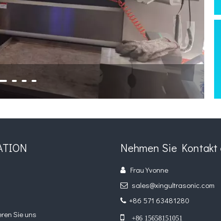
ATION
Nehmen Sie Kontakt 
Frau Yvonne

s
sales@xingultrasonic.com

+86 571 63481280

eren Sie uns

+86 15658151051