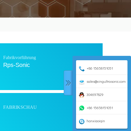
Fabrikvorführung
Rps-Sonic
+86 15658151051
sales@xingultrasonic.com
304697829
FABRIKSCHAU
+86 15658151051
hanxiaoiqin