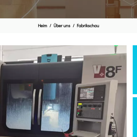
Heim
/
Über uns
/
Fabrikschau