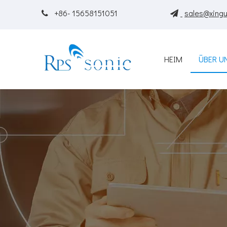
+86- 15658151051
sales@xingu


HEIM
ÜBER U